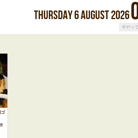
Thursday
6
August
2026
宿ゴ
使