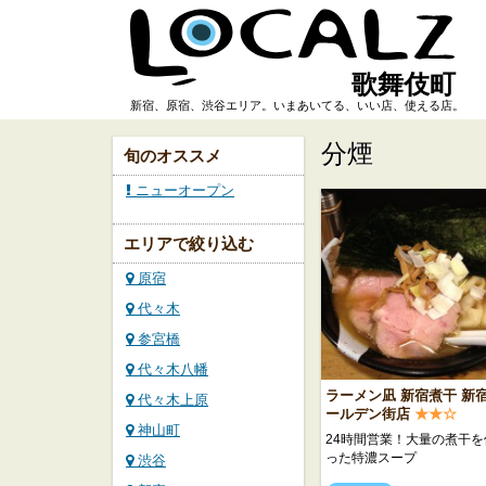
歌舞伎町
新宿、原宿、渋谷エリア。いまあいてる、いい店、使える店。
分煙
旬のオススメ
ニューオープン
エリアで絞り込む
原宿
代々木
参宮橋
代々木八幡
ラーメン凪 新宿煮干 新
代々木上原
ールデン街店
★★☆
神山町
24時間営業！大量の煮干を
った特濃スープ
渋谷