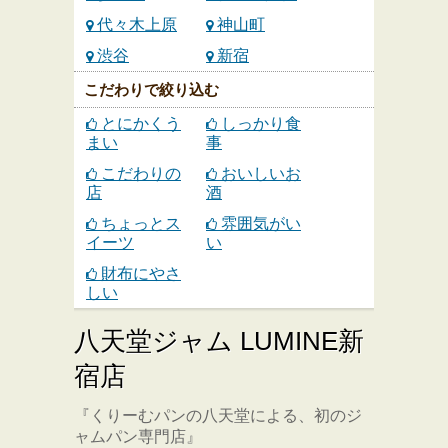
代々木上原
神山町
渋谷
新宿
こだわりで絞り込む
とにかくう
しっかり食
まい
事
こだわりの
おいしいお
店
酒
ちょっとス
雰囲気がい
イーツ
い
財布にやさ
しい
八天堂ジャム LUMINE新
宿店
『くりーむパンの八天堂による、初のジ
ャムパン専門店』