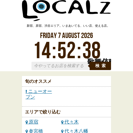
新宿、原宿、渋谷エリア。いまあいてる、いい店、使える店。
Friday
7
August
2026
14
:
52
:
39
歌舞伎町
検索
旬のオススメ
ニューオー
プン
エリアで絞り込む
原宿
代々木
参宮橋
代々木八幡