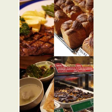
老辺餃子館
鳥茂
★★★
本店
和食
中華
ルモンド
ゴントラ
★★☆
ン シェリ
西洋料理
エ 新宿サ
ザンテラ
ス店
★★☆
パン屋