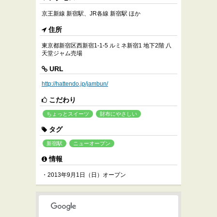
京王新線 新宿駅、JR各線 新宿駅 ほか
住所
東京都新宿区西新宿1-1-5 ルミネ新宿1 地下2階 八
天堂ジャム売場
URL
http://hattendo.jp/jambun/
こだわり
ちょっとスイーツ
財布にやさしい
タグ
新宿駅
ニューオープン
情報
・2013年9月1日（日）オープン