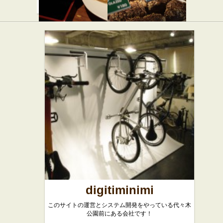
赤坂ちび
クリスピ
すけ 新宿
ー クリー
店
ム ドーナ
ツ 新宿サ
中華
ザンテラ
ス店
スイーツ
digitiminimi
このサイトの運営とシステム開発をやっている代々木
公園前にある会社です！