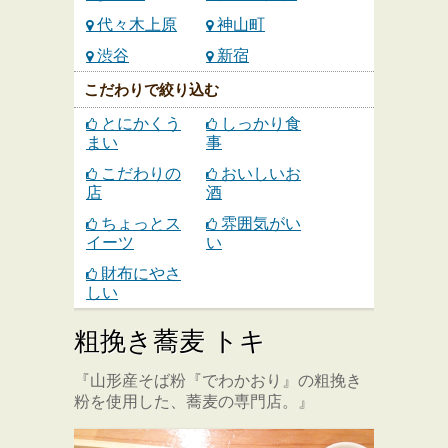
代々木上原
神山町
渋谷
新宿
こだわりで絞り込む
とにかくう
しっかり食
まい
事
こだわりの
おいしいお
店
酒
ちょっとス
雰囲気がい
イーツ
い
財布にやさ
しい
粗挽き蕎麦 トキ
『山形産そば粉『でわかおり』の粗挽き
粉を使用した、蕎麦の専門店。』