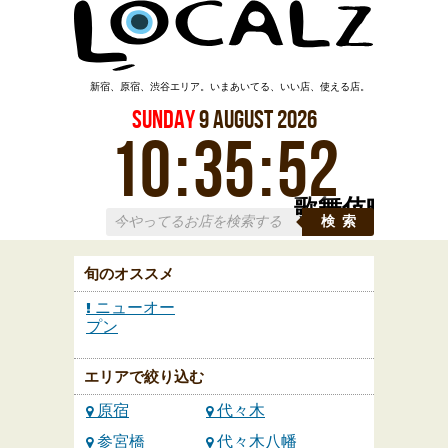
新宿、原宿、渋谷エリア。いまあいてる、いい店、使える店。
Sunday
9
August
2026
10
:
35
:
52
歌舞伎町
検索
旬のオススメ
ニューオー
プン
エリアで絞り込む
原宿
代々木
参宮橋
代々木八幡