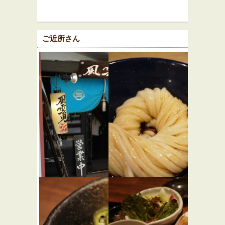
ご近所さん
風雲児
慎
★★☆