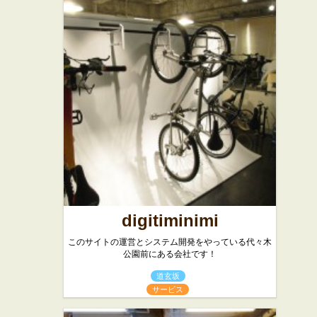
ルモンド
老辺餃子館
★★☆
本店
西洋料理
中華
digitiminimi
このサイトの運営とシステム開発をやっている代々木
公園前にある会社です！
道玄坂
サービス