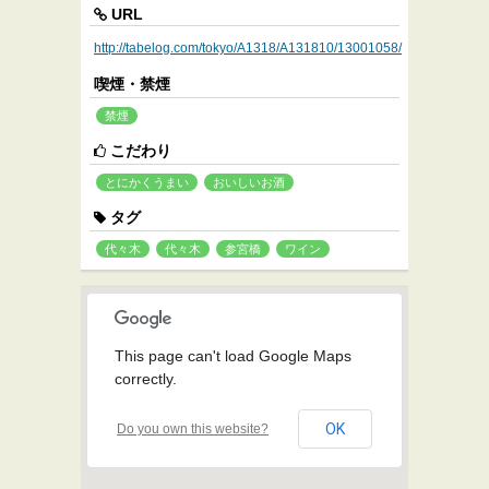
URL
http://tabelog.com/tokyo/A1318/A131810/13001058/
喫煙・禁煙
禁煙
こだわり
とにかくうまい
おいしいお酒
タグ
代々木
代々木
参宮橋
ワイン
This page can't load Google Maps
correctly.
OK
Do you own this website?