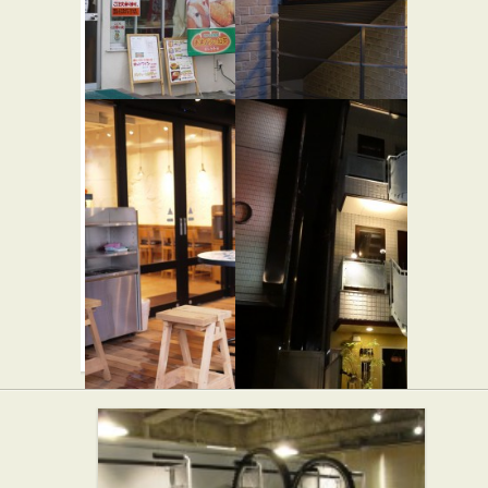
ケトル
黒牛
★☆☆
★☆☆
カフェ・喫茶店
焼き肉
パン屋
Bun Cafe
バー シャ
ンクス
カフェ・喫茶店
★★☆