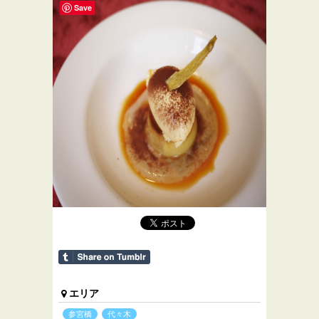
Save
エリア
参宮橋
代々木