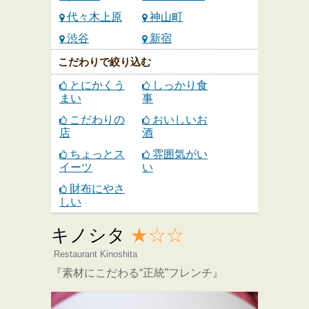
代々木上原
神山町
渋谷
新宿
こだわりで絞り込む
とにかくう
しっかり食
まい
事
こだわりの
おいしいお
店
酒
ちょっとス
雰囲気がい
イーツ
い
財布にやさ
しい
キノシタ
★☆☆
Restaurant Kinoshita
『素材にこだわる“正統”フレンチ』