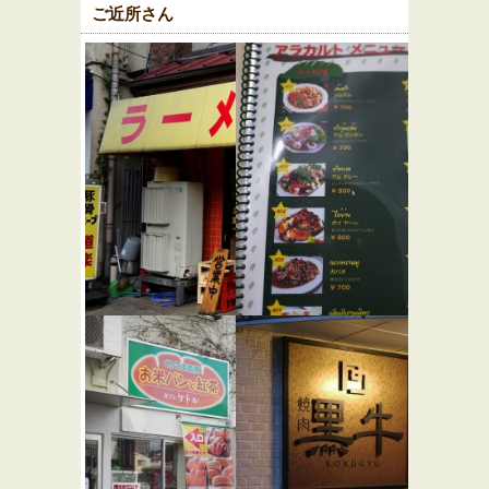
ご近所さん
道楽 代々
バイトー
木店
ンク
らーめん屋
アジア・エスニッ
ク