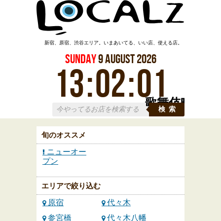
新宿、原宿、渋谷エリア。いまあいてる、いい店、使える店。
Sunday
9
August
2026
13
:
02
:
02
歌舞伎町
検索
旬のオススメ
ニューオー
プン
エリアで絞り込む
原宿
代々木
参宮橋
代々木八幡