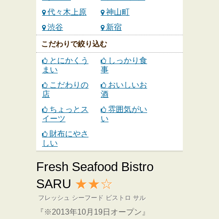
代々木上原
神山町
渋谷
新宿
こだわりで絞り込む
とにかくう
しっかり食
まい
事
こだわりの
おいしいお
店
酒
ちょっとス
雰囲気がい
イーツ
い
財布にやさ
しい
Fresh Seafood Bistro
SARU
★★☆
フレッシュ シーフード ビストロ サル
『※2013年10月19日オープン』