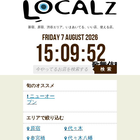
新宿、原宿、渋谷エリア。いまあいてる、いい店、使える店。
Friday
7
August
2026
15
:
09
:
53
歌舞伎町
検索
旬のオススメ
ニューオー
プン
エリアで絞り込む
原宿
代々木
参宮橋
代々木八幡