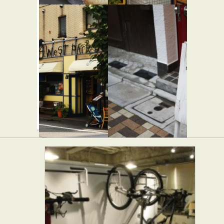
ル カフェ
まるなべ
デュ ボン
一新
★★☆
ボン
和食
★★☆
カフェ・喫茶店
スイーツ
ウエスト
shima
★★☆
パークカ
カフェ・喫茶店
フェ 代々
木上原
★★☆