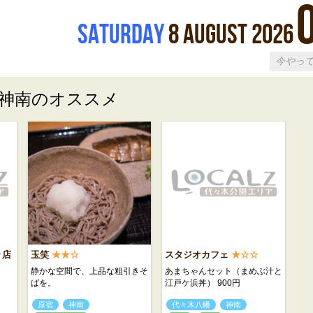
Saturday
8
August
2026
神南のオススメ
り店
玉笑
★★☆
スタジオカフェ
★☆☆
静かな空間で、上品な粗引きそ
あまちゃんセット（まめぶ汁と
ばを。
江戸ケ浜丼） 900円
原宿
神南
代々木八幡
神南