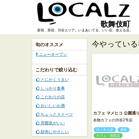
歌舞伎町
新宿、原宿、渋谷エリア。いまあいてる、いい店、使える店。
今やっている
旬のオススメ
ニューオープン
こだわりで絞り込む
とにかくうまい
しっかり食事
こだわりの店
おいしいお酒
カフェ マメヒコ 公園通
ちょっとスイーツ
名物カフェの渋谷2号店
雰囲気がいい
代々木上原
神南
財布にやさしい
カフェ・喫茶店