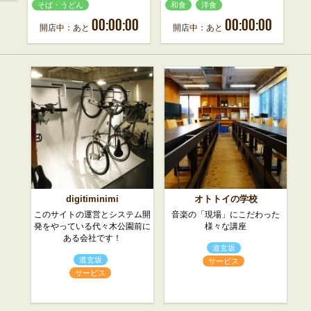
そば・うどん
和食
洋食
00:00:00
00:00:00
開店中：あと
開店中：あと
digitiminimi
オトトイの学校
このサイトの運営とシステム開
音楽の「現場」にこだわった
発をやっている代々木公園前に
様々な講座
ある会社です！
道玄坂
道玄坂
サービス
サービス