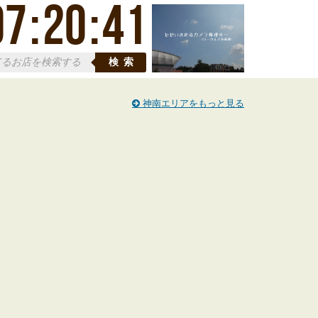
07
:
20
:
41
検索
神南エリアをもっと見る