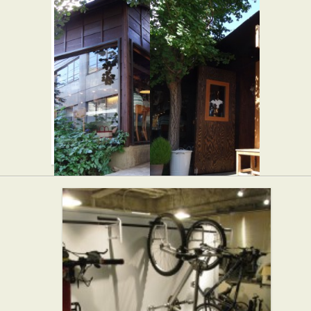
デリカテ
ガテモタ
ッセン メ
ブン
★★☆
ゾン サン
アジア・エスニッ
ク
カントサ
ンク
★★☆
弁当・惣菜
入 iri
GANORI
★★☆
★☆☆
イタリアン
パン屋