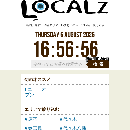
新宿、原宿、渋谷エリア。いまあいてる、いい店、使える店。
Thursday
6
August
2026
16
:
56
:
57
歌舞伎町
検索
旬のオススメ
ニューオー
プン
エリアで絞り込む
原宿
代々木
参宮橋
代々木八幡