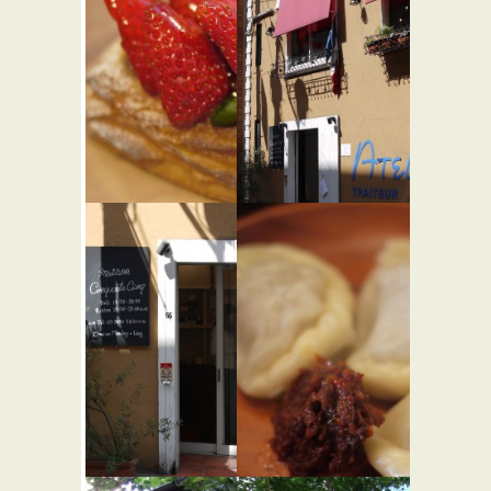
ブーラン
メゾン サ
ジェリー
ンカント
プーヴー
サンク
★★☆
★★☆
フレンチ
パン屋