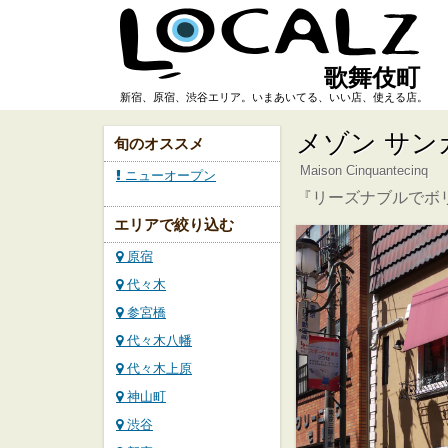
歌舞伎町
新宿、原宿、渋谷エリア。いまあいてる、いい店、使える店。
メゾン サ
旬のオススメ
Maison Cinquantecinq
ニューオープン
『リーズナブルでボ
エリアで絞り込む
原宿
代々木
参宮橋
代々木八幡
代々木上原
神山町
渋谷