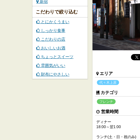
新宿
こだわりで絞り込む
とにかくうまい
しっかり食事
こだわりの店
おいしいお酒
ちょっとスイーツ
雰囲気がいい
エリア
財布にやさしい
代々木上原
カテゴリ
フレンチ
営業時間
ディナー
18:00～翌1:00
ランチ(土・日・祝のみ)