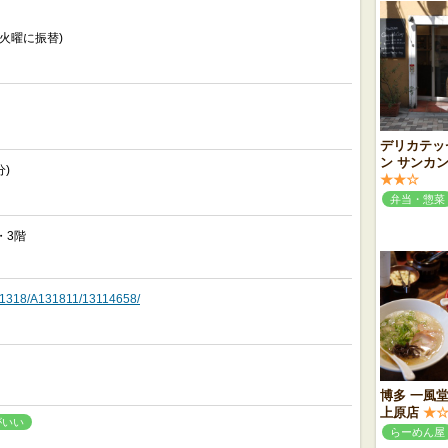
火曜に振替)
デリカテッ
ン サンカ
)
★★☆
弁当・惣菜
・3階
/A1318/A131811/13114658/
博多 一風堂
上原店
★
がいい
らーめん屋