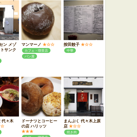
セン メゾ
マンマーノ
★☆☆
按田餃子
★☆☆
ントサンク
カフェ・喫茶店
中華
パン屋
 代々木
ドーナツとコーヒー
まんぷく 代々木上原
☆☆
の店 ハリッツ
店
★☆☆
★★★
焼き肉