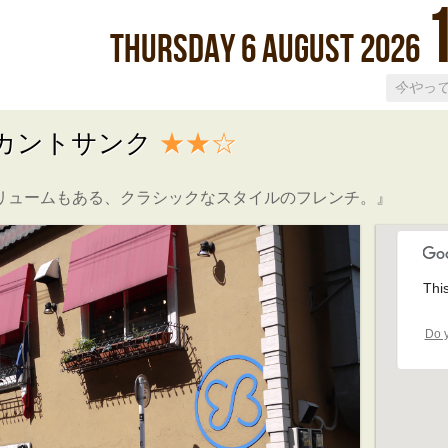
Thursday
6
August
2026
ンカントサンク
★★☆
リュームもある、クラシックなスタイルのフレンチ。』
Thi
Do y