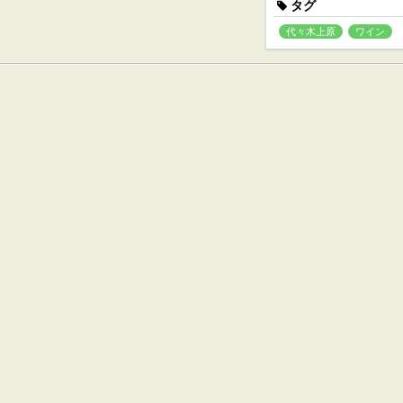
タグ
代々木上原
ワイン