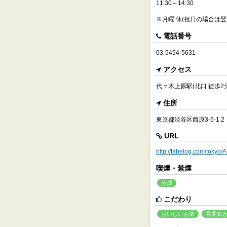
11:30～14:30
※月曜 休(祝日の場合は翌
電話番号
03-5454-5631
アクセス
代々木上原駅(北口 徒歩2分
住所
東京都渋谷区西原3-5-1 2
URL
http://tabelog.com/tokyo
喫煙・禁煙
分煙
こだわり
おいしいお酒
雰囲気