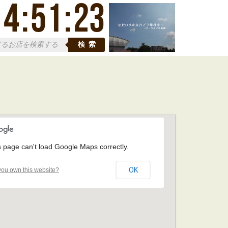
14
:
51
:
24
検索
s page can't load Google Maps correctly.
OK
ou own this website?