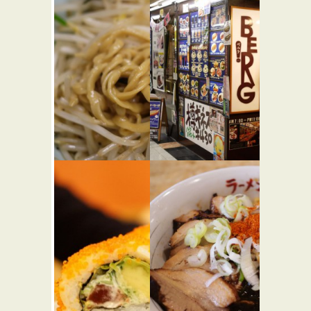
野郎ラーメ
ビア＆カ
ン 西武新
フェ
宿駅前店
BERG
★☆☆
らーめん屋
カフェ・喫茶店
バー・居酒屋