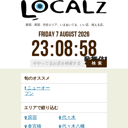
新宿、原宿、渋谷エリア。いまあいてる、いい店、使える店。
Friday
7
August
2026
23
:
08
:
58
歌舞伎町
検索
旬のオススメ
ニューオー
プン
エリアで絞り込む
原宿
代々木
参宮橋
代々木八幡