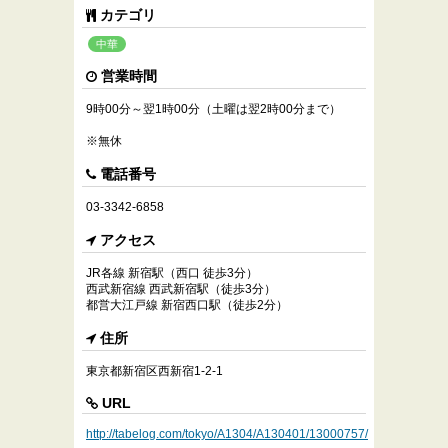
カテゴリ
中華
営業時間
9時00分～翌1時00分（土曜は翌2時00分まで）
※無休
電話番号
03-3342-6858
アクセス
JR各線 新宿駅（西口 徒歩3分）
西武新宿線 西武新宿駅（徒歩3分）
都営大江戸線 新宿西口駅（徒歩2分）
住所
東京都新宿区西新宿1-2-1
URL
http://tabelog.com/tokyo/A1304/A130401/13000757/