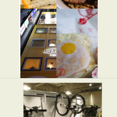
きづなす
ラーメン
し 新宿歌
凪 炎のつ
舞伎町店
けめん
★☆☆
和食
らーめん屋
ロクシタ
八天堂ジャ
ンカフェ
ム
新宿店 カ
LUMINE新
フェ・
宿店