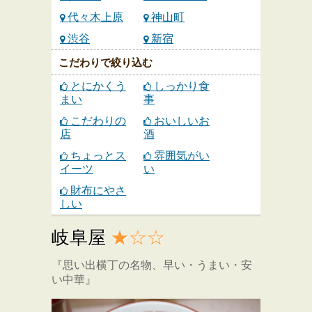
代々木上原
神山町
渋谷
新宿
こだわりで絞り込む
とにかくう
しっかり食
まい
事
こだわりの
おいしいお
店
酒
ちょっとス
雰囲気がい
イーツ
い
財布にやさ
しい
岐阜屋
★☆☆
『思い出横丁の名物、早い・うまい・安
い中華』