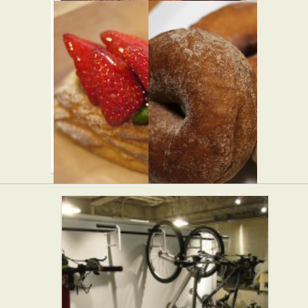
パティス
ガテモタ
リー ビヤ
ブン
★★☆
ンネート
アジア・エスニッ
ク
ル
★★☆
スイーツ
ブーラン
ドーナツ
ジェリー
とコーヒ
プーヴー
ーの店 ハ
★★☆
リッツ
★★★
パン屋
カフェ・喫茶店