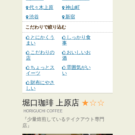
代々木上原
神山町
渋谷
新宿
こだわりで絞り込む
とにかくう
しっかり食
まい
事
こだわりの
おいしいお
店
酒
ちょっとス
雰囲気がい
イーツ
い
財布にやさ
しい
堀口珈琲 上原店
★☆☆
HORIGUCHI COFFEE
『少量焙煎しているテイクアウト専門
店』