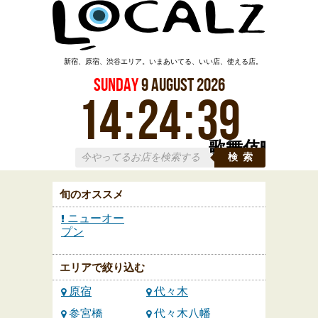
新宿、原宿、渋谷エリア。いまあいてる、いい店、使える店。
Sunday
9
August
2026
14
:
24
:
40
歌舞伎町
検索
旬のオススメ
ニューオー
プン
エリアで絞り込む
原宿
代々木
参宮橋
代々木八幡