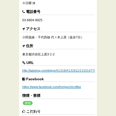
※日曜 休
電話番号
03-6804-9925
アクセス
小田急線・千代田線 代々木上原（徒歩7分）
住所
東京都渋谷区上原3-1-2
URL
http://tabelog.com/tokyo/A1318/A131811/13101477/
Facebook
https://www.facebook.com/horiguchicoffee
喫煙・禁煙
禁煙
こだわり