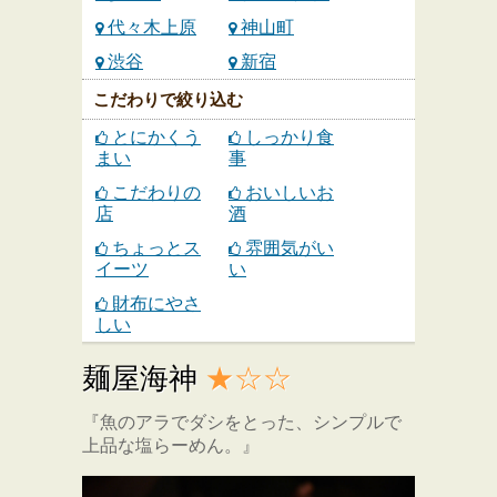
代々木上原
神山町
渋谷
新宿
こだわりで絞り込む
とにかくう
しっかり食
まい
事
こだわりの
おいしいお
店
酒
ちょっとス
雰囲気がい
イーツ
い
財布にやさ
しい
麺屋海神
★☆☆
『魚のアラでダシをとった、シンプルで
上品な塩らーめん。』