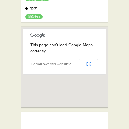
タグ
新宿東口
This page can't load Google Maps
correctly.
OK
Do you own this website?