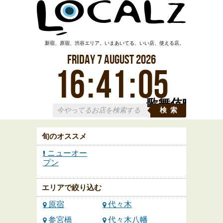
新宿、原宿、渋谷エリア。いまあいてる、いい店、使える店。
Friday
7
August
2026
16
:
41
:
05
歌舞伎町
検索
旬のオススメ
ニューオー
プン
エリアで絞り込む
原宿
代々木
参宮橋
代々木八幡