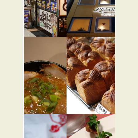
ビア＆カ
ロクシタ
フェ
ンカフェ
BERG
新宿店 カ
★☆☆
フェ・
カフェ・喫茶店
バー・居酒屋
ド・オリ
ビエ
カフェ・喫茶店
五ノ神製作
ゴントラ