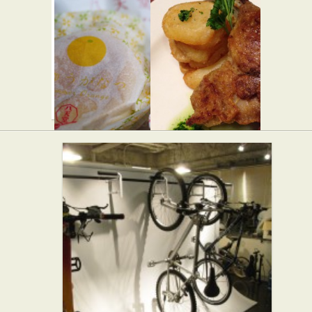
所
ン シェリ
★★☆
エ 新宿サ
らーめん屋
ザンテラ
ス店
★★☆
パン屋
八天堂ジャ
クレッソ
ム
ニエール
★☆☆
LUMINE新
フレンチ
宿店
パン屋
スイーツ