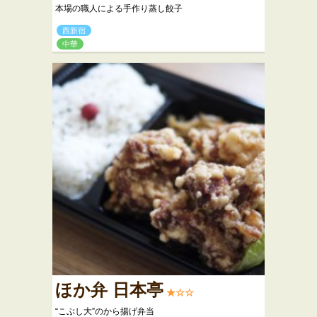
本場の職人による手作り蒸し餃子
西新宿
中華
ほか弁 日本亭
★☆☆
“こぶし大”のから揚げ弁当