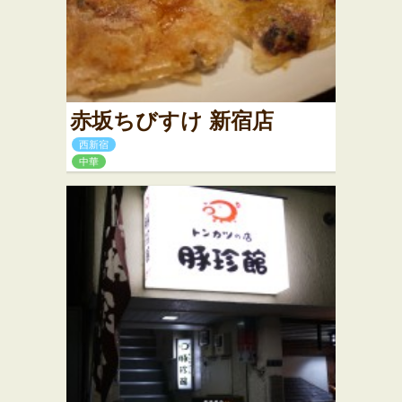
赤坂ちびすけ 新宿店
西新宿
中華