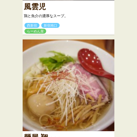
風雲児
鶏と魚介の濃厚なスープ。
西新宿
新宿南口
らーめん屋