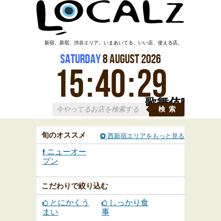
新宿、原宿、渋谷エリア。いまあいてる、いい店、使える店。
Saturday
8
August
2026
15
:
40
:
30
歌舞伎町
検索
旬のオススメ
西新宿エリアをもっと見る
ニューオー
プン
こだわりで絞り込む
とにかくう
しっかり食
まい
事