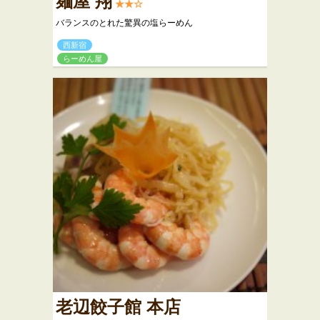
麺屋 翔
★★☆
バランスのとれた驚異の塩らーめん
西新宿
らーめん屋
老辺餃子館 本店