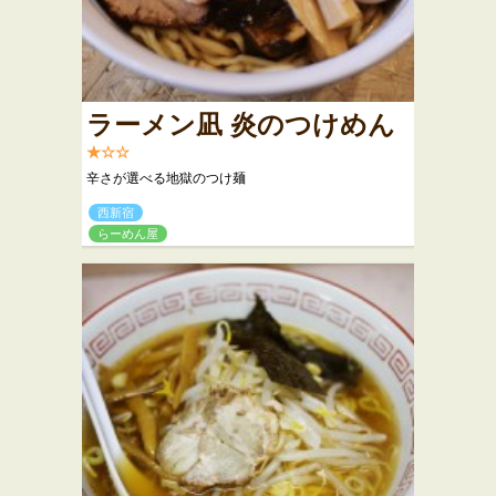
ラーメン凪 炎のつけめん
★☆☆
辛さが選べる地獄のつけ麺
西新宿
らーめん屋