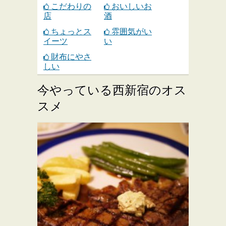
こだわりの
おいしいお
店
酒
ちょっとス
雰囲気がい
イーツ
い
財布にやさ
しい
今やっている西新宿のオス
スメ