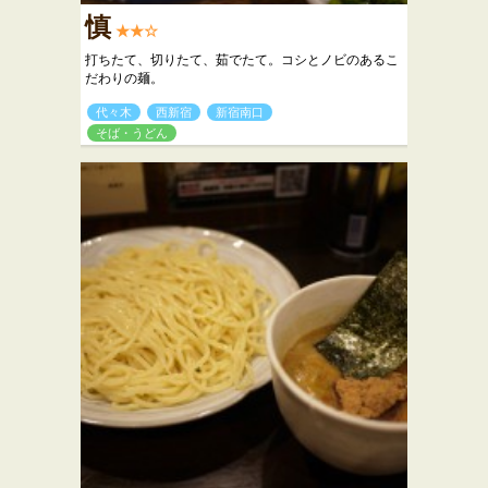
慎
★★☆
打ちたて、切りたて、茹でたて。コシとノビのあるこ
だわりの麺。
代々木
西新宿
新宿南口
そば・うどん