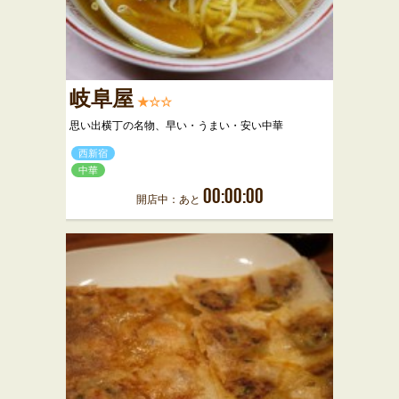
岐阜屋
★☆☆
思い出横丁の名物、早い・うまい・安い中華
西新宿
中華
00:00:00
開店中：あと